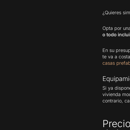
¿Quieres sim
Opta por un
o todo inclu
En su presup
te va a cost
casas prefa
Equipami
Si ya dispo
vivienda mod
contrario, c
Preci