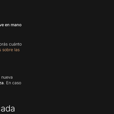
ave en mano
abrás cuánto
s sobre las
u nueva
za
. En caso
cada