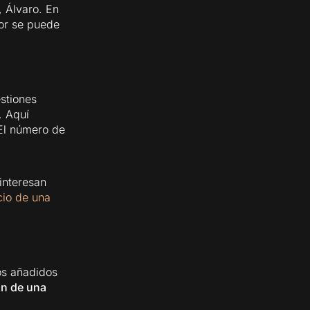
, Álvaro. En
jor se puede
stiones
. Aquí
El número de
interesan
cio de una
tos añadidos
ón de una