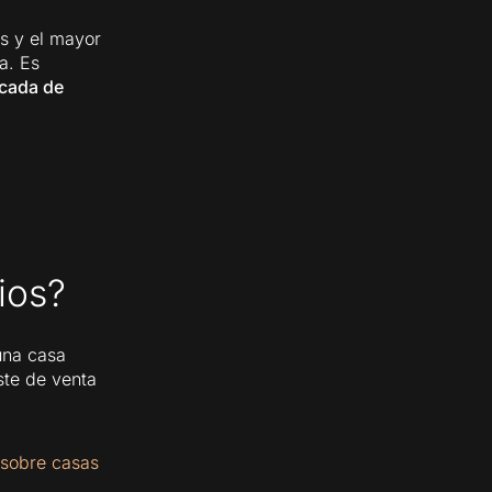
s y el mayor
a. Es
icada de
ios?
 una casa
ste de venta
 sobre casas