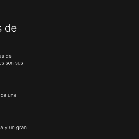
s de
as de
es son sus
ace una
ca y un gran