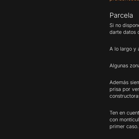
Parcela
Si no dispon
darte datos 
A lo largo y
Algunas zon
Además siemp
prisa por ve
constructor
Ten en cuent
con montícul
primer caso.