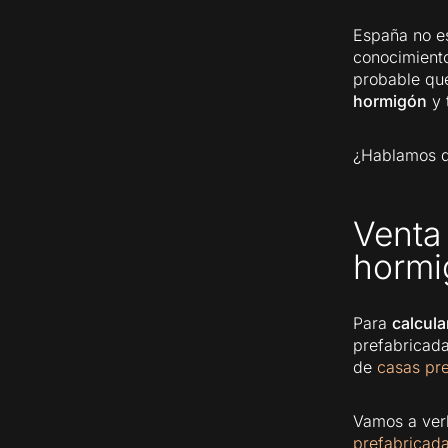
España no es
conocimient
probable qu
hormigón
y 
¿Hablamos d
Venta
hormi
Para
calcula
prefabricada
de
casas pr
Vamos a verl
prefabricad