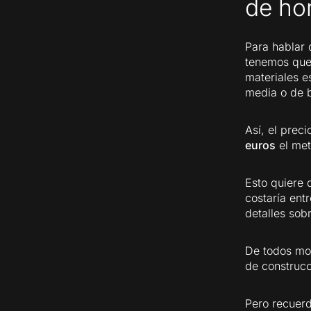
de ho
Para hablar 
tenemos que
materiales e
media o de b
Así, el prec
euros
el met
Esto quiere 
costaría ent
detalles sob
De todos mod
de construcc
Pero recuerd