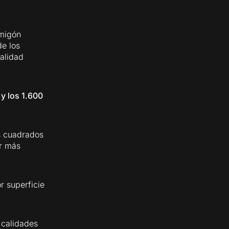
rmigón
de los
alidad
 y los 1.600
s cuadrados
er más
 superficie
 calidades