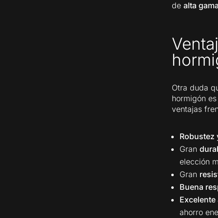
de
alta gam
Ventaj
hormi
Otra duda qu
hormigón es 
ventajas fren
Robustez y
Gran
dura
elección m
Gran
resis
Buena res
Excelente 
ahorro ene