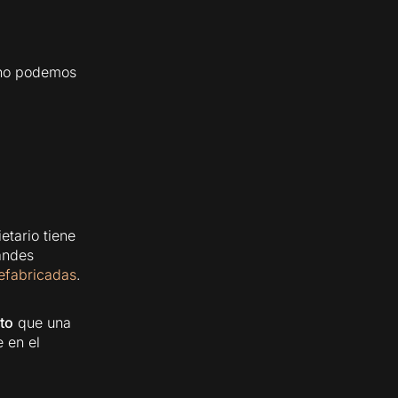
í no podemos
tario tiene
andes
refabricadas
.
to
que una
 en el