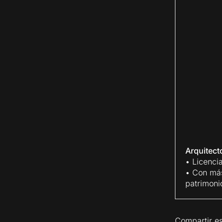
Arquitec
• Licenci
• Con más
patrimoni
Compartir es