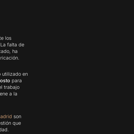
te los
 La falta de
cado, ha
ricación.
utilizado en
costo
para
l trabajo
ene a la
adrid
son
stión que
dad.