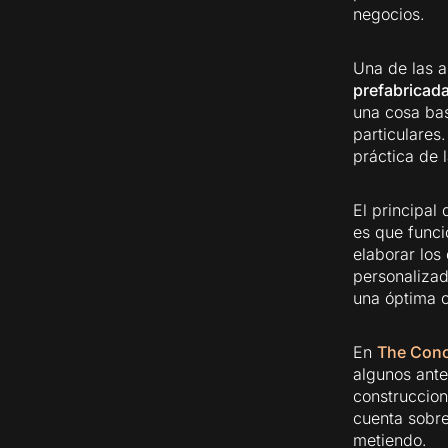
negocios.
Una de las a
prefabricada
una cosa bas
particulares
práctica de l
El principal
es que func
elaborar los
personalizad
una óptima c
En
The Con
algunos ant
construccion
cuenta sobre
metiendo.