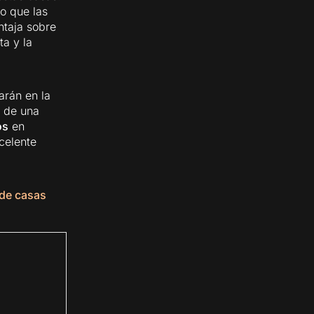
o que las
ntaja sobre
ta y la
rán en la
s de una
os
en
celente
 de casas