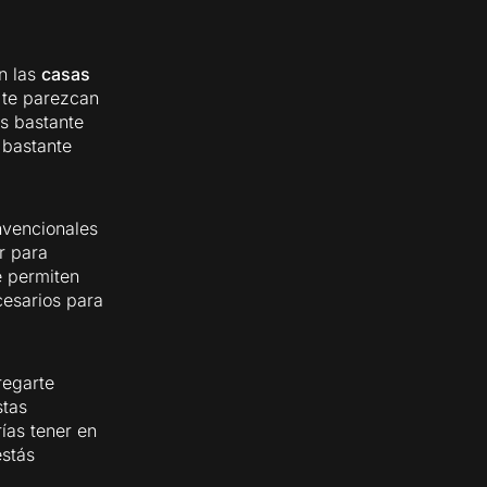
n las
casas
 te parezcan
as bastante
 bastante
onvencionales
r para
e permiten
cesarios para
regarte
stas
ías tener en
estás