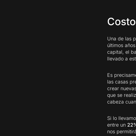
Costo
Una de las p
últimos años 
capital, el 
llevado a es
Es precisame
las casas p
crear nuevas
que se realiz
cabeza cuan
Si lo llevam
entre un
22%
nos permitir