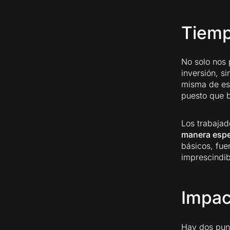
Tiemp
No solo nos 
inversión, s
misma de est
puesto que b
Los trabajad
manera espec
básicos, fue
imprescindibl
Impac
Hay dos pun