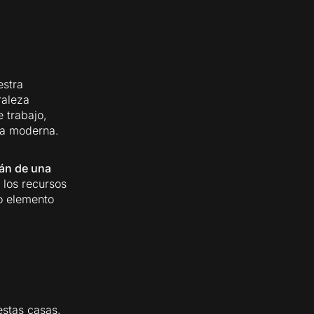
estra
raleza
 trabajo,
da moderna.
án de una
 los recursos
ro elemento
stas casas.