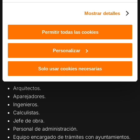
analizarse de forma individual.
Mostrar detalles
Equipo técnico incluido en el proyecto
Permitir todas las cookies
Una casa prefabricada de hormigón no es solo una
vivienda que se fabrica y se instala. Requiere
Personalizar
proyecto, dirección técnica, coordinación y control.
En un presupuesto completo pueden intervenir
Solo usar cookies necesarias
diferentes perfiles profesionales:
Arquitectos.
Aparejadores.
Ingenieros.
Calculistas.
Jefe de obra.
Personal de administración.
Equipo encargado de trámites con ayuntamientos.