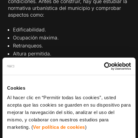
condiciones. Antes de construir, hay que estudiar la
normativa urbanística del municipio y comprobar
aspectos como:
Edificabilidad.
Ocupación máxima.
Retranqueos.
Altura permitida.
Uso del suelo.
Accesos.
Pendiente.
Topografía.
Cookies
Distancia a suministros.
Al hacer clic en “Permitir todas las cookies”, usted
Necesidad de movimientos de tierra.
acepta que las cookies se guarden en su dispositivo para
Condiciones municipales específicas.
mejorar la navegación del sitio, analizar el uso del
mismo, y colaborar con nuestros estudios para
También hay que tener en cuenta licencias, tasas y
marketing. (
Ver política de cookies
)
permisos oficiales. Estos costes pueden variar
mucho entre municipios, por lo que siempre deben