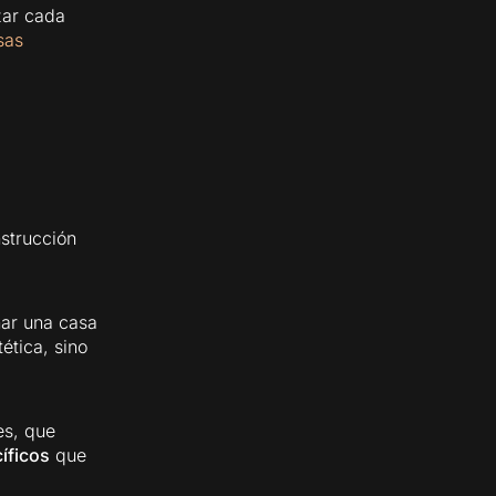
zar cada
sas
strucción
ñar una casa
ética, sino
es, que
íficos
que