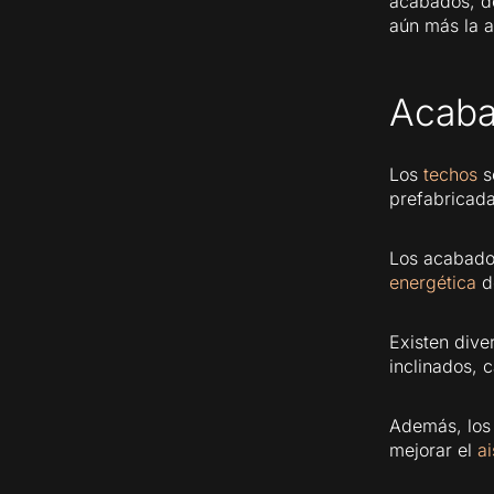
acabados, de
aún más la a
Acaba
Los
techos
s
prefabricada
Los acabados
energética
de
Existen dive
inclinados, 
Además, los 
mejorar el
ai