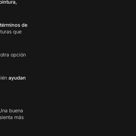
pintura,
 términos de
xturas que
otra opción
bién
ayudan
 Una buena
sienta más