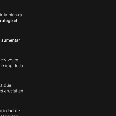
r la pintura
rotege el
a
aumentar
e vive en
ue impide la
ra que
es crucial en
ariedad de