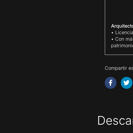
Arquitec
• Licenci
• Con más
patrimoni
Compartir es
Descar