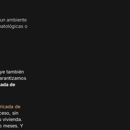
 un ambiente
matológicas o
uye también
garantizamos
cada de
ricada de
ceso, sin
u vivienda.
o meses. Y