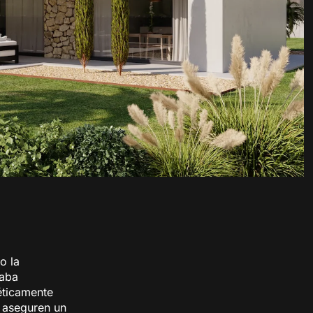
o la
caba
éticamente
e aseguren un