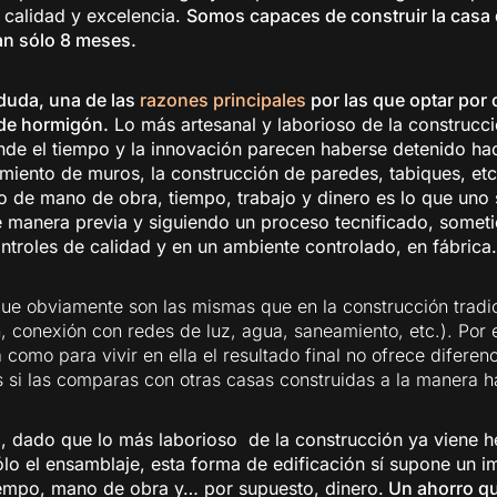
 calidad y excelencia.
Somos capaces de construir la casa 
an sólo 8 meses.
 duda, una de las
razones principales
por las que optar por
 de hormigón
.
Lo más artesanal y laborioso de la construcc
onde el tiempo y la innovación parecen haberse detenido h
amiento de muros, la construcción de paredes, tabiques, etc
o de mano de obra, tiempo, trabajo y dinero es lo que uno 
e manera previa y siguiendo un proceso tecnificado, somet
ntroles de calidad y en un ambiente controlado, en fábrica.
ue obviamente son las mismas que en la construcción tradic
, conexión con redes de luz, agua, saneamiento, etc.). Por e
a como para vivir en ella el resultado final no ofrece diferen
as si las comparas con otras casas construidas a la manera ha
, dado que lo más laborioso de la construcción ya viene h
o el ensamblaje, esta forma de edificación sí supone un i
iempo, mano de obra y… por supuesto, dinero.
Un ahorro q