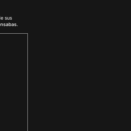
de sus
pensabas
.