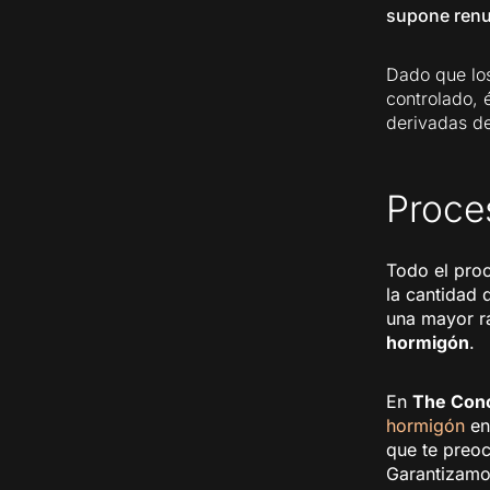
supone renun
Dado que los
controlado, 
derivadas de
Proces
Todo el proc
la cantidad 
una mayor r
hormigón
.
En
The Con
hormigón
en 
que te preoc
Garantizamo