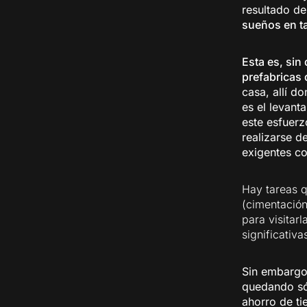
resultado de
sueños en t
Esta es, sin
prefabricas
casa, allí d
es el levant
este esfuerz
realizarse d
exigentes co
Hay tareas q
(cimentación
para visitarl
significativ
Sin embargo
quedando sól
ahorro de t