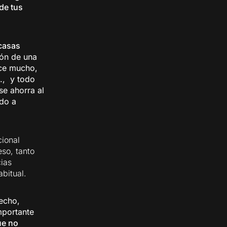
de tus
 casas
ión de una
ace mucho,
., y todo
se ahorra al
ido a
ional
so, tanto
cias
bitual.
echo,
mportante
ue no