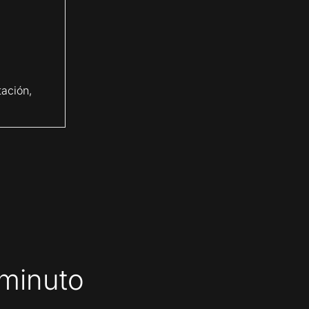
tación,
 minuto