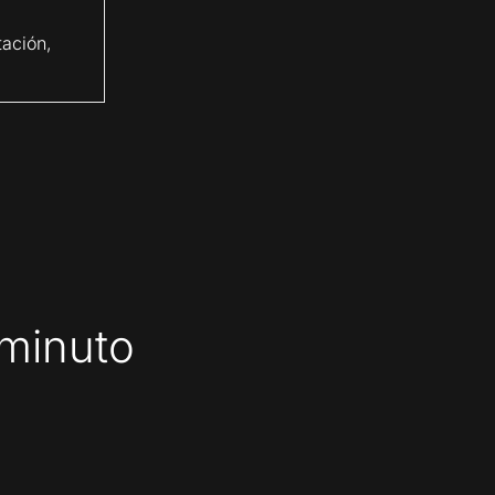
tación,
 minuto