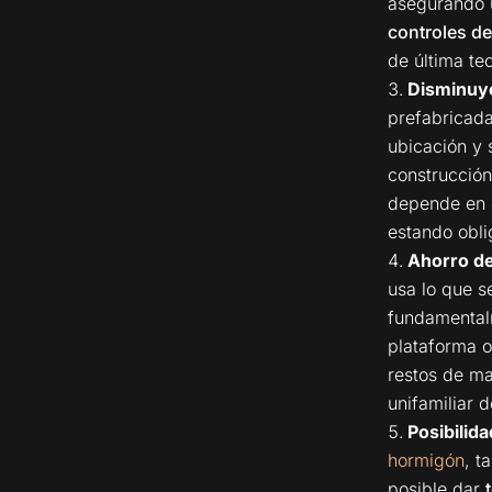
asegurando 
controles de
de última te
Disminuye
prefabricada 
ubicación y 
construcción
depende en g
estando obli
Ahorro de
usa lo que s
fundamentalm
plataforma o
restos de ma
unifamiliar 
Posibilid
hormigón
, t
posible dar