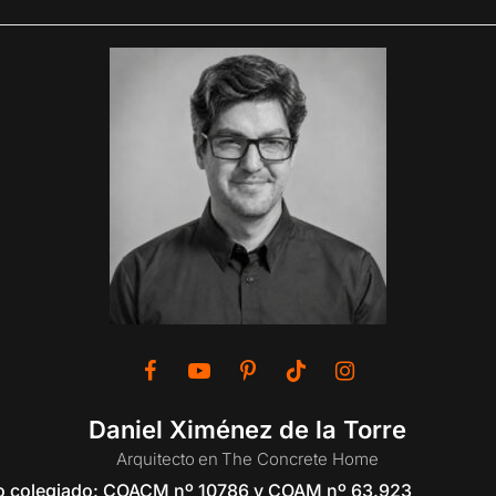
Daniel Ximénez de la Torre
Arquitecto
en
The Concrete Home
to colegiado: COACM nº 10786 y COAM nº 63.923