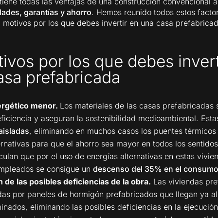
, tiene todas las ventajas de una construcción convencional
dades, garantías y ahorro
. Hemos reunido todos estos factor
0 motivos por los que debes invertir en una casa prefabricad
ivos por los que debes invert
asa prefabricada
ergético menor.
Los materiales de las casas prefabricadas
iciencia y aseguran la sostenibilidad medioambiental. Esta
aisladas
, eliminando en muchos casos los puentes térmicos 
ernativas para que el ahorro sea mayor en todos los sentidos
culan que por el uso de energías alternativas en estas vivie
empleados se consigue un
descenso del 35% en el consumo
de las posibles deficiencias de la obra.
Las viviendas pre
as por paneles de hormigón prefabricados que llegan ya al
inados, eliminando las posibles deficiencias en la ejecución