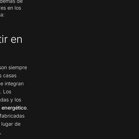
 además de
es en los
a:
ir en
 son siempre
s casas
e integran
. Los
ndas y los
 energético
.
fabricadas
 lugar de
,