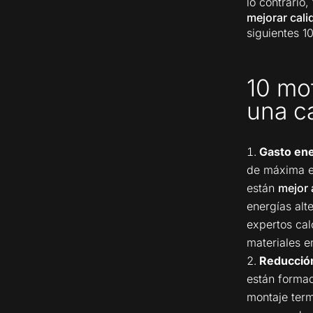
lo contrario
mejorar cali
siguientes 1
10 mot
una c
Gasto en
de máxima ef
están
mejor 
energías alt
expertos cal
materiales 
Reducción 
están formad
montaje term