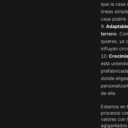
que la casa 
líneas simpl
casa podría 
Adaptable
terreno
. Con
quieras, ya 
influyan circ
Crecimi
está uniendo
prefabricada
donde eliges
personalizar
de ella.
Estamos en t
procesos con
valores con 
agigantados