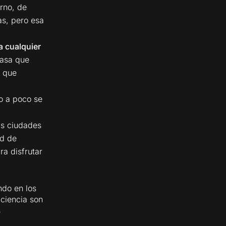
rno, de
as, pero esa
a cualquier
casa que
n que
o a poco se
as ciudades
ad de
ra disfrutar
ndo en los
iciencia son
s