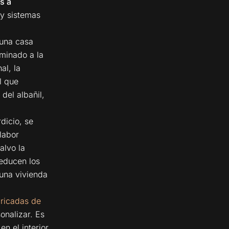
s a
y sistemas
 una casa
rminado a la
al, la
l que
del albañil,
dicio, se
labor
alvo la
reducen los
una vivienda
ricadas de
onalizar. Es
en el interior