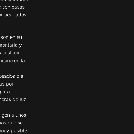
ue son casas
ar acabados,
 son en su
montarla y
sustituir
mismo en la
osados o a
as por
 para
horas de luz
rigen a unos
ias que se
 muy posible