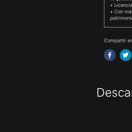
• Licenci
• Con más
patrimoni
Compartir es
Descar