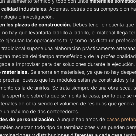
un aislamiento térmico y todo con unos
materiales sometido
 calidad industriales
. Además, detrás de su composición ha
cnología e investigación.
n los plazos de construcción.
Debes tener en cuenta que
no hay que levantarla ladrillo a ladrillo, el material llega te
se ejecutan las operaciones tal y como las dicta un profesion
 tradicional supone una elaboración prácticamente artesana
ran medida del tiempo atmosférico y de la profesionalidad 
gada a improvisar para dar soluciones durante la ejecución.
 materiales.
Se ahorra en materiales, ya que no hay desper
e precisa, puesto que los módulos están ya construidos y la 
ente es la de unirlos. Se trata siempre de una obra seca, s
 la superficie sobre la que se monta la casa, por lo que se 
teriales de obra siendo el volumen de residuos que genera 
de un máximo de dos contenedores.
ades de personalización.
Aunque hablamos de
casas prefab
ambién aceptan todo tipo de terminaciones y se pueden pers
terminaciones y distribuciones diferentes a cada casa
tanto 