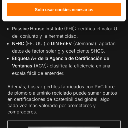
requisitos mínimos de resistencia mecánica y
seguridad. No obstante, para viviendas de bajo
Solo usar cookies necesarias
consumo resultan más útiles sellos voluntarios como:
Passive House Institute
(PHI): certifica el valor U
del conjunto y la hermeticidad.
NFRC
(EE. UU.) o
DIN EnEV
(Alemania): aportan
datos de factor solar g y coeficiente SHGC.
Etiqueta A+ de la Agencia de Certificación de
Ventanas
(ACV): clasifica la eficiencia en una
escala fácil de entender.
Además, buscar perfiles fabricados con PVC libre
de plomo o aluminio reciclado puede sumar puntos
en certificaciones de sostenibilidad global, algo
cada vez más valorado por promotores y
compradores.