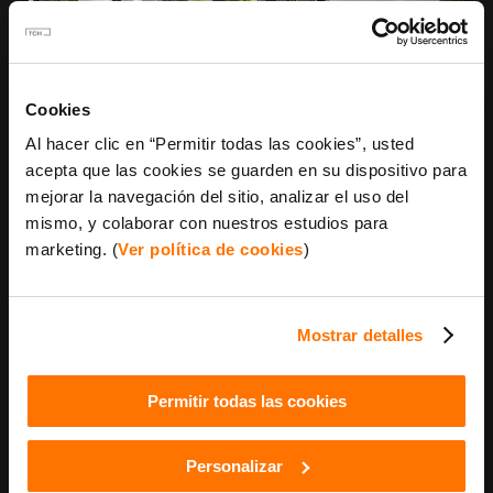
Cookies
Otro error recurrente es
no coordinar el pedido con
Al hacer clic en “Permitir todas las cookies”, usted
la fase de prefabricación
. Si las medidas no están
acepta que las cookies se guarden en su dispositivo para
integradas en los planos de taller, tocará rectificar
mejorar la navegación del sitio, analizar el uso del
huecos in situ con espuma de poliuretano,
generando uniones débiles que empeoran la
mismo, y colaborar con nuestros estudios para
estanqueidad. Planificar ventanas y premarcos a la
marketing. (
Ver política de cookies
)
vez reduce imprevistos y garantiza el sello
completo.
Mostrar detalles
Qué certificaciones buscar en ventanas
para casas prefabricadas
Permitir todas las cookies
Para simplificar la comparación de modelos,
conviene exigir etiquetados claros. La marca CE es
Personalizar
obligatoria y acredita que la ventana cumple los