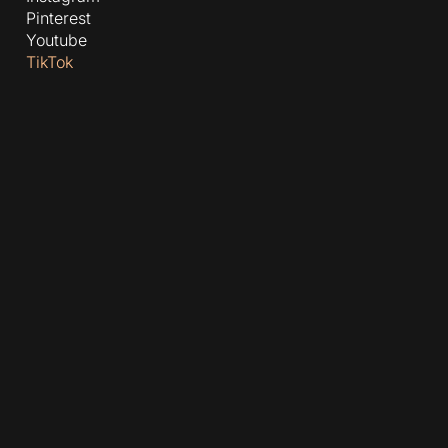
Pinterest
Youtube
TikTok
Linkedin
Casas prefabricadas de hormigón
/
Casas prefabricadas
/
Precios de casas prefabricadas
/
Casas prefabricas de
lujo
/
Casas prefabricadas Madrid
/
Casas prefabricadas