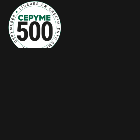
Casas prefabricadas de hormigón
/
Casas prefabricadas
/
Precios de casas prefabricadas
/
Casas prefabricas de
lujo
/
Casas prefabricadas Madrid
/
Casas prefabricadas
Cataluña
/
Casas prefabricadas Barcelona
/
Casas
prefabricadas Andalucía
/
Casas prefabricadas Málaga
/
Casas prefabricadas Toledo
/
Casas prefabricadas
Guadalajara
Aviso Legal
|
Política de privacidad
|
Política de cookies
|