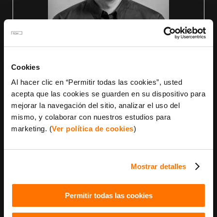
Cookies
Al hacer clic en “Permitir todas las cookies”, usted
Daniel Ximénez de la Torre
acepta que las cookies se guarden en su dispositivo para
Arquitecto
en
The Concrete Home
mejorar la navegación del sitio, analizar el uso del
mismo, y colaborar con nuestros estudios para
Arquitecto colegiado: COACM nº 10786 y
marketing. (
Ver política de cookies
)
COAM nº 63.923
• Licenciado en Arquitectura
• Con más de 14 años de experiencia en
vivienda unifamiliar, rehabilitación, patrimonio
Mostrar detalles
histórico y sistemas constructivos
prefabricados.
Permitir todas las cookies