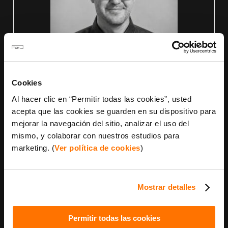
Cookies
Al hacer clic en “Permitir todas las cookies”, usted
acepta que las cookies se guarden en su dispositivo para
Daniel Ximénez de la Torre
mejorar la navegación del sitio, analizar el uso del
mismo, y colaborar con nuestros estudios para
Arquitecto
en
The Concrete Home
marketing. (
Ver política de cookies
)
Arquitecto colegiado: COACM nº 10786 y
COAM nº 63.923
• Licenciado en Arquitectura
• Con más de 14 años de experiencia en
Mostrar detalles
vivienda unifamiliar, rehabilitación, patrimonio
histórico y sistemas constructivos
prefabricados.
Permitir todas las cookies