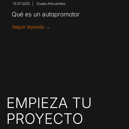
15.07.2025
Dudas frecuentes
|
Qué es un autopromotor
Seguir leyendo →
EMPIEZA TU
PROYECTO